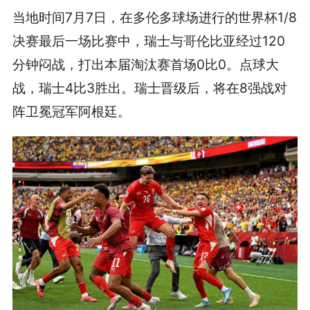
当地时间7月7日，在多伦多球场进行的世界杯1/8
决赛最后一场比赛中，瑞士与哥伦比亚经过120
分钟闷战，打出本届淘汰赛首场0比0。点球大
战，瑞士4比3胜出。瑞士晋级后，将在8强战对
阵卫冕冠军阿根廷。