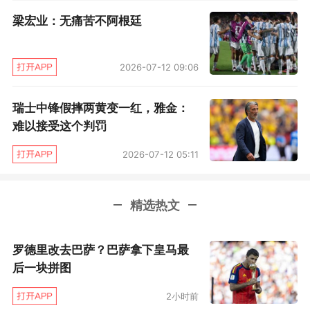
梁宏业：无痛苦不阿根廷
第30分钟，法比安·里德禁区内直面门将，射门欠
缺角度，被卡米洛·巴尔加斯扑出。上半场战罢，
2026-07-12 09:06
哥伦比亚控球51%，射门5比2，预期进球0.25比
瑞士中锋假摔两黄变一红，雅金：
0.06。
难以接受这个判罚
2026-07-12 05:11
精选热文
罗德里改去巴萨？巴萨拿下皇马最
后一块拼图
第53分钟，法比安·里德直接任意球攻门击中边
2小时前