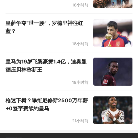
高球被门将卡米洛·巴尔加斯扑到，但皮球依然飞
16小时前
入球网。1比1。
皇萨争夺“世一腰”，罗德里神往红
蓝？
18小时前
皇马为19岁飞翼豪掷1.4亿，迪奥曼
德压贝林称新王
18小时前
点球大战第2轮，达温松·桑切斯射中路击中横梁
枪迷下树？曝维尼修斯2500万年薪
弹出；阿姆杜尼射入右下角。瑞士2比1领先。
+0签字费续约皇马
21小时前