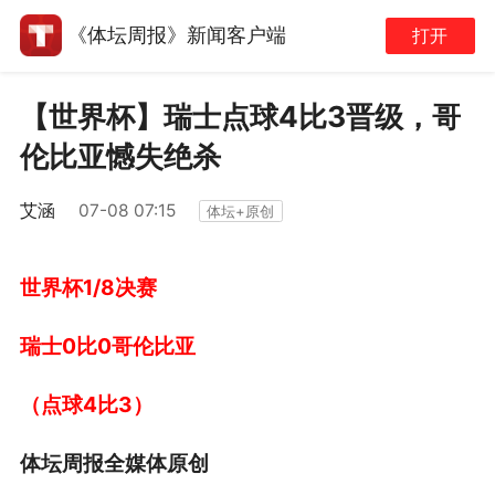
《体坛周报》新闻客户端
打开
【世界杯】瑞士点球4比3晋级，哥
伦比亚憾失绝杀
艾涵
07-08 07:15
体坛+原创
世界杯1/8决赛
瑞士0比0哥伦比亚
（点球4比3）
体坛周报全媒体原创