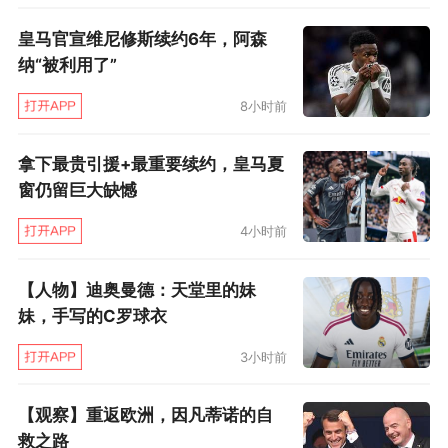
网。
皇马官宣维尼修斯续约6年，阿森
纳“被利用了”
8小时前
拿下最贵引援+最重要续约，皇马夏
窗仍留巨大缺憾
4小时前
第90+1分钟，阿坎吉直塞，恩多耶插入禁区右
【人物】迪奥曼德：天堂里的妹
侧，小角度低射偏出。
妹，手写的C罗球衣
3小时前
【观察】重返欧洲，因凡蒂诺的自
救之路