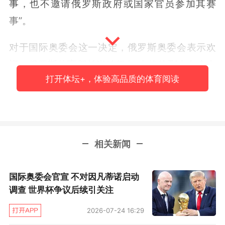
事，也不邀请俄罗斯政府或国家官员参加其赛
事”。
对于国际奥委会这一决定，俄罗斯奥委会表示欢
迎，俄罗斯体育部长米哈伊尔·杰格佳列夫在个人
打开体坛+，体验高品质的体育阅读
社交媒体上写道：“国际奥委会发出了一个明确的
信号：奥林匹克运动必须保持政治中立。”
对于国际奥委这一决定，乌克兰多方均表达了强
烈抗议。乌克兰钢架雪车运动员弗拉迪斯拉夫·赫
相关新闻
拉斯克维奇说：“这太不公平了。感觉国际奥委会
把我们抛在了后面，根本不在乎我们国家正在发
国际奥委会官宣 不对因凡蒂诺启动
调查 世界杯争议后续引关注
生什么。”
2026-07-24 16:29
乌克兰奥委会发布声明，对这一决定表示“坚决反