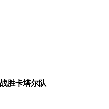
队战胜卡塔尔队