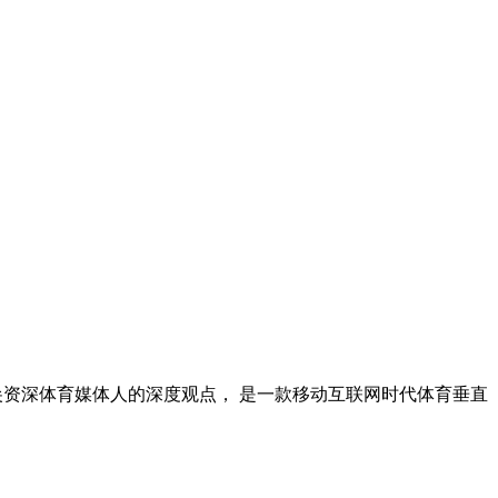
尖资深体育媒体人的深度观点， 是一款移动互联网时代体育垂直