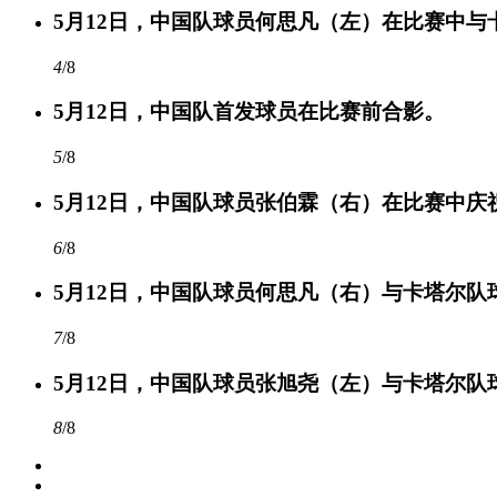
5月12日，中国队球员何思凡（左）在比赛中
4
/8
5月12日，中国队首发球员在比赛前合影。
5
/8
5月12日，中国队球员张伯霖（右）在比赛中庆
6
/8
5月12日，中国队球员何思凡（右）与卡塔尔
7
/8
5月12日，中国队球员张旭尧（左）与卡塔尔
8
/8