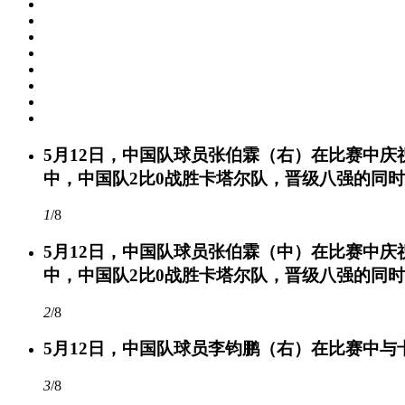
5月12日，中国队球员张伯霖（右）在比赛中庆祝
中，中国队2比0战胜卡塔尔队，晋级八强的同时
1
/8
5月12日，中国队球员张伯霖（中）在比赛中庆祝
中，中国队2比0战胜卡塔尔队，晋级八强的同时
2
/8
5月12日，中国队球员李钧鹏（右）在比赛中
3
/8