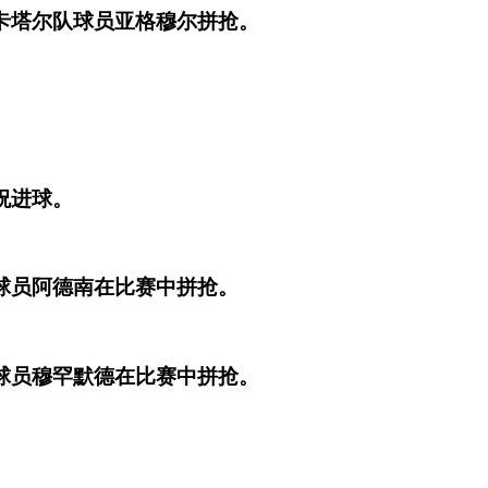
与卡塔尔队球员亚格穆尔拼抢。
祝进球。
队球员阿德南在比赛中拼抢。
队球员穆罕默德在比赛中拼抢。