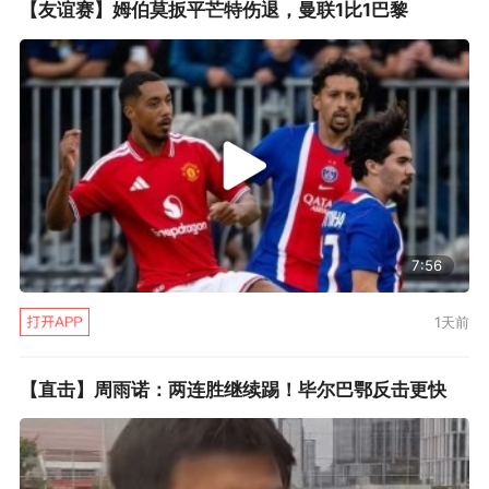
【友谊赛】姆伯莫扳平芒特伤退，曼联1比1巴黎
7:56
1天前
【直击】周雨诺：两连胜继续踢！毕尔巴鄂反击更快