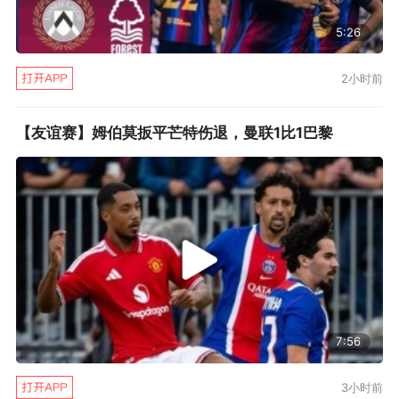
5:26
2小时前
【友谊赛】姆伯莫扳平芒特伤退，曼联1比1巴黎
7:56
3小时前