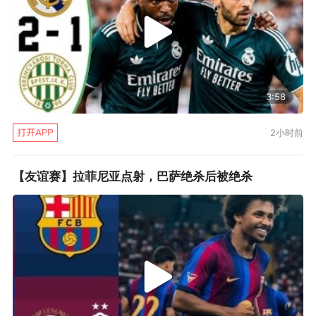
3:58
2小时前
【友谊赛】拉菲尼亚点射，巴萨绝杀后被绝杀