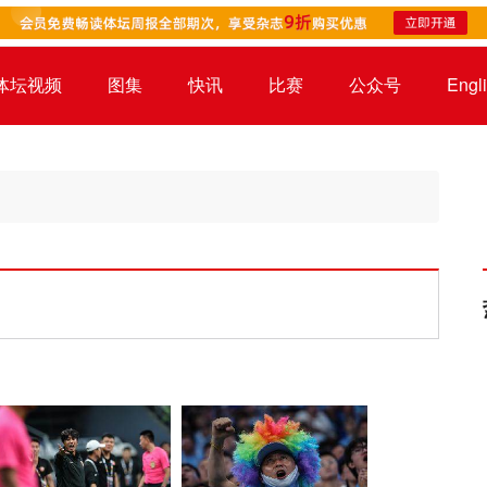
体坛视频
图集
快讯
比赛
公众号
Engl