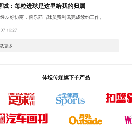
蓉城：每粒进球是这里给我的归属
：经友好协商，俱乐部与球员费利佩完成续约工作。
-07 16:27
载更多
体坛传媒旗下子产品