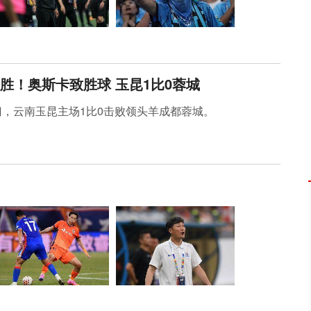
胜！奥斯卡致胜球 玉昆1比0蓉城
门，云南玉昆主场1比0击败领头羊成都蓉城。