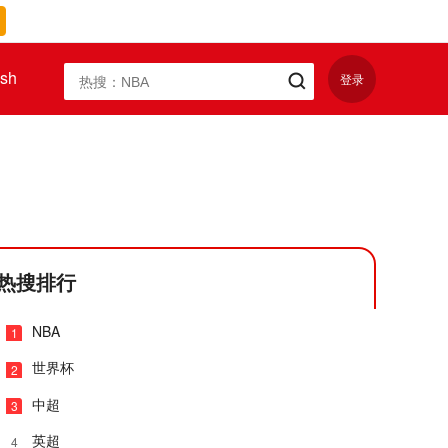
ish
登录
热搜排行
NBA
1
世界杯
2
中超
3
英超
4