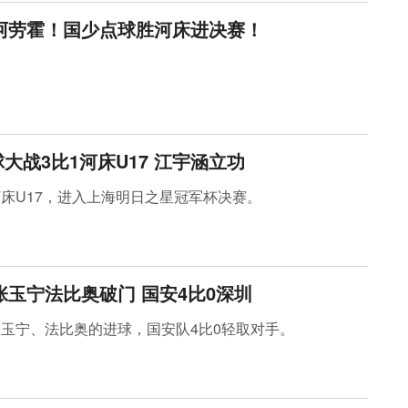
阿劳霍！国少点球胜河床进决赛！
大战3比1河床U17 江宇涵立功
河床U17，进入上海明日之星冠军杯决赛。
玉宁法比奥破门 国安4比0深圳
玉宁、法比奥的进球，国安队4比0轻取对手。