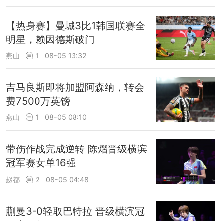
【热身赛】曼城3比1韩国联赛全
明星，赖因德斯破门
燕山
1
08-05 13:32
吉马良斯即将加盟阿森纳，转会
费7500万英镑
燕山
1
08-05 08:10
带伤作战完成逆转 陈熠晋级横滨
冠军赛女单16强
赵都
2
08-05 04:48
蒯曼3-0轻取巴特拉 晋级横滨冠