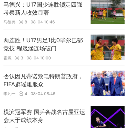
马德兴：U17国少连胜锁定四强
考察新人收效显著
马德兴
8
08-04 10:46
两连胜！U17男足1比0毕尔巴鄂
竞技 程晟涵连场破门
霍妮
3
08-04 10:00
否认因凡蒂诺致电特朗普政府，
FIFA辟谣难服众
李凡一
4
08-04 08:46
横滨冠军赛 国乒备战名古屋亚运
会大于成绩本身