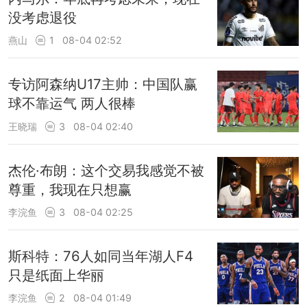
没考虑退役
燕山
1
08-04 02:52
专访阿森纳U17主帅：中国队赢
球不靠运气 两人很棒
王晓瑞
3
08-04 02:40
杰伦·布朗：这个交易我感觉不被
尊重，我现在只想赢
李浣鱼
3
08-04 02:25
斯科特：76人如同当年湖人F4
只是纸面上华丽
李浣鱼
2
08-04 01:49