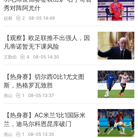
秀对阵阿尤什
赵都
2
08-05 14:49
【观察】欧足联推不出强人，因
凡蒂诺暂无下课风险
王勤伯
4
08-05 14:30
【热身赛】切尔西0比1尤文图
斯，热格罗瓦致胜
燕山
1
08-05 13:37
【热身赛】AC米兰1比1国际米
兰，迪马尔科恩昆库破门
燕山
1
08-05 13:35