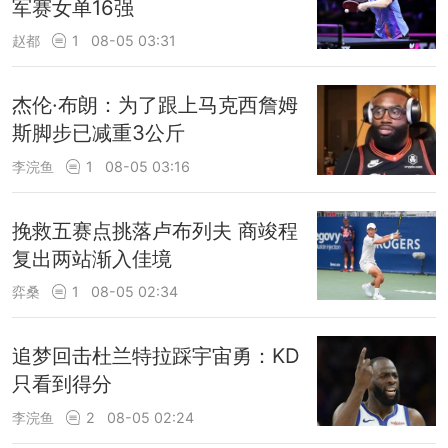
军赛女单16强
赵都
1
08-05 03:31
杰伦·布朗：为了跟上马克西詹姆
斯脚步已减重3公斤
李浣鱼
1
08-05 03:16
挽救五赛点挑落卢布列夫 商竣程
复出两站渐入佳境
弈桑
1
08-05 02:34
追梦回击杜兰特拉踩宇宙勇：KD
只看到得分
李浣鱼
2
08-05 02:24