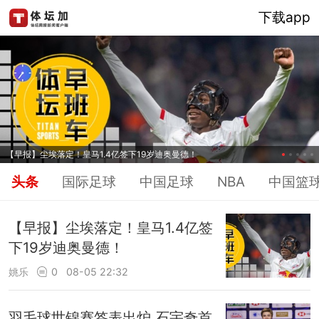
下载app
【早报】尘埃落定！皇马1.4亿签下19岁迪奥曼德！
头条
国际足球
中国足球
NBA
中国篮
【早报】尘埃落定！皇马1.4亿签
下19岁迪奥曼德！
姚乐
0
08-05 22:32
羽毛球世锦赛签表出炉 石宇奇首