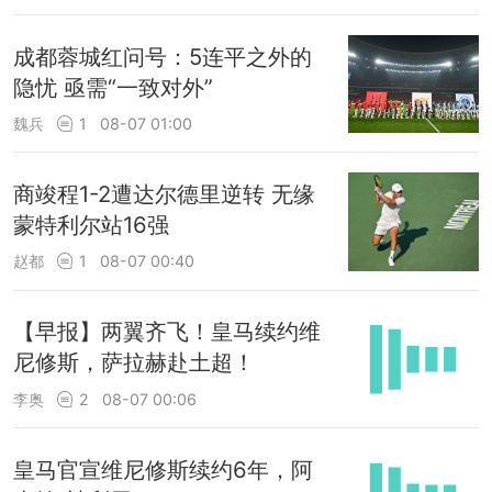
成都蓉城红问号：5连平之外的
隐忧 亟需“一致对外”
魏兵
1
08-07 01:00
商竣程1-2遭达尔德里逆转 无缘
蒙特利尔站16强
赵都
1
08-07 00:40
【早报】两翼齐飞！皇马续约维
尼修斯，萨拉赫赴土超！
李奥
2
08-07 00:06
皇马官宣维尼修斯续约6年，阿