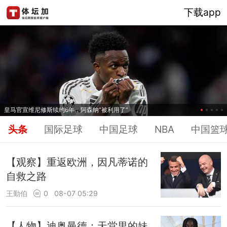
下载app
皇马官宣维尼修斯续约6年，阿森纳“被利用了”
头条
国际足球
中国足球
NBA
中国篮
【观察】重返欧洲，因凡蒂诺的
自救之路
王勤伯
0
08-07 05:29
【人物】迪奥曼德：天堂里的妹