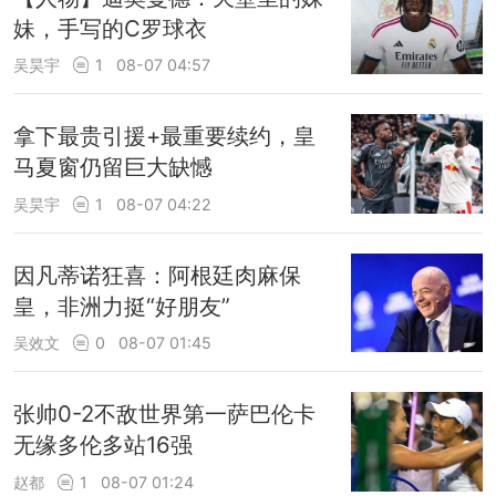
妹，手写的C罗球衣
吴昊宇
1
08-07 04:57
拿下最贵引援+最重要续约，皇
马夏窗仍留巨大缺憾
吴昊宇
1
08-07 04:22
因凡蒂诺狂喜：阿根廷肉麻保
皇，非洲力挺“好朋友”
吴效文
0
08-07 01:45
张帅0-2不敌世界第一萨巴伦卡
无缘多伦多站16强
赵都
1
08-07 01:24