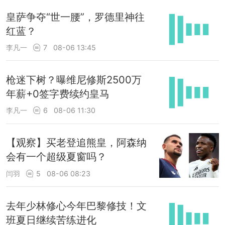
皇萨争夺“世一腰”，罗德里神往
红蓝？
李凡一
7
08-06 13:45
枪迷下树？曝维尼修斯2500万
年薪+0签字费续约皇马
李凡一
6
08-06 11:30
【观察】买老登追熊皇，阿森纳
会有一个超级夏窗吗？
闫羽
5
08-06 08:23
去年少林修心今年巴黎修技！文
班夏日继续苦练进化