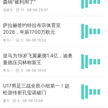
森纳“被利用了”
吴效文
11
08-06 23:37
萨拉赫签约特拉布宗体育至
2028，年薪1700万欧元
李凡一
3
08-06 15:52
皇马为19岁飞翼豪掷1.4亿，迪奥
曼德压贝林称新王
李凡一
5
08-06 14:04
U17男足三战全胜小组第一！赵
松源传射孔玺诺破门
夏天
4
08-06 13:59