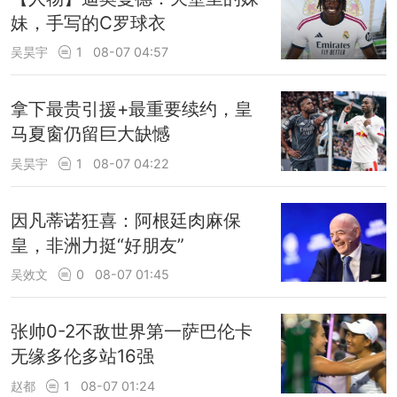
妹，手写的C罗球衣
吴昊宇
1
08-07 04:57
拿下最贵引援+最重要续约，皇
马夏窗仍留巨大缺憾
吴昊宇
1
08-07 04:22
因凡蒂诺狂喜：阿根廷肉麻保
皇，非洲力挺“好朋友”
吴效文
0
08-07 01:45
张帅0-2不敌世界第一萨巴伦卡
无缘多伦多站16强
赵都
1
08-07 01:24