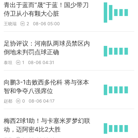
青出于蓝而“晟”于蓝！国少带刀
侍卫从小有颗大心脏
王晓瑞
2
08-06 05:00
足协评议：河南队两球员禁区内
倒地未判罚点球正确
泰坦
1
08-06 04:31
向鹏3-1击败西多伦科 将与张本
智和争夺八强席位
赵都
0
08-06 04:17
梅西2球1助！与卡塞米罗梦幻联
动，迈阿密4比2大胜