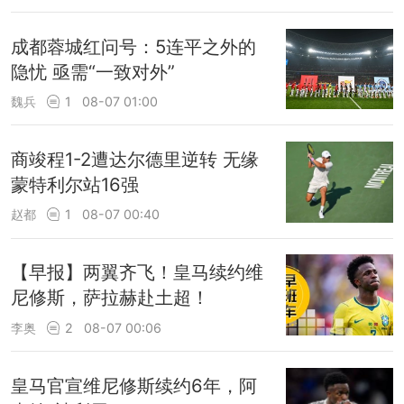
成都蓉城红问号：5连平之外的
隐忧 亟需“一致对外”
魏兵
1
08-07 01:00
商竣程1-2遭达尔德里逆转 无缘
蒙特利尔站16强
赵都
1
08-07 00:40
【早报】两翼齐飞！皇马续约维
尼修斯，萨拉赫赴土超！
李奥
2
08-07 00:06
皇马官宣维尼修斯续约6年，阿