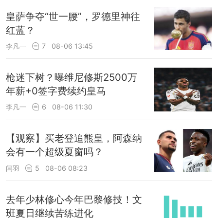
皇萨争夺“世一腰”，罗德里神往
红蓝？
李凡一
7
08-06 13:45
枪迷下树？曝维尼修斯2500万
年薪+0签字费续约皇马
李凡一
6
08-06 11:30
【观察】买老登追熊皇，阿森纳
会有一个超级夏窗吗？
闫羽
5
08-06 08:23
去年少林修心今年巴黎修技！文
班夏日继续苦练进化