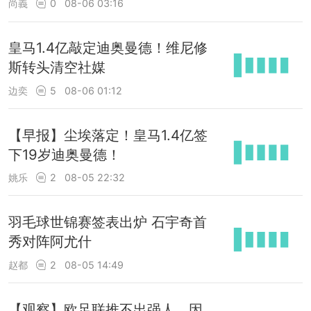
尚義
0
08-06 03:16
皇马1.4亿敲定迪奥曼德！维尼修
斯转头清空社媒
边奕
5
08-06 01:12
【早报】尘埃落定！皇马1.4亿签
下19岁迪奥曼德！
姚乐
2
08-05 22:32
羽毛球世锦赛签表出炉 石宇奇首
秀对阵阿尤什
赵都
2
08-05 14:49
【观察】欧足联推不出强人，因