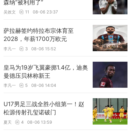
森纳“被利用了”
吴效文
11
08-06 23:37
萨拉赫签约特拉布宗体育至
2028，年薪1700万欧元
李凡一
3
08-06 15:52
皇马为19岁飞翼豪掷1.4亿，迪奥
曼德压贝林称新王
李凡一
5
08-06 14:04
U17男足三战全胜小组第一！赵
松源传射孔玺诺破门
夏天
4
08-06 13:59