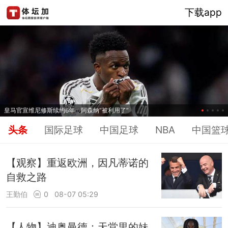
下载app
皇马官宣维尼修斯续约6年，阿森纳“被利用了”
头条
国际足球
中国足球
NBA
中国篮
【观察】重返欧洲，因凡蒂诺的
自救之路
王勤伯
0
08-07 05:29
【人物】迪奥曼德：天堂里的妹