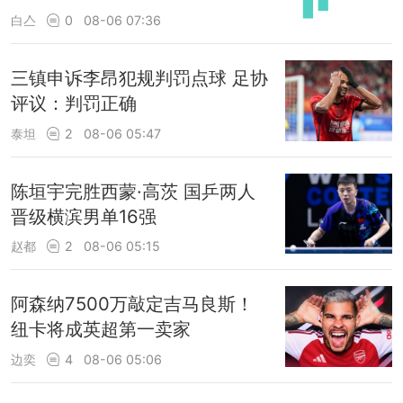
白亼
0
08-06 07:36
三镇申诉李昂犯规判罚点球 足协
评议：判罚正确
泰坦
2
08-06 05:47
陈垣宇完胜西蒙·高茨 国乒两人
晋级横滨男单16强
赵都
2
08-06 05:15
阿森纳7500万敲定吉马良斯！
纽卡将成英超第一卖家
边奕
4
08-06 05:06