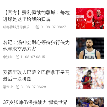
【官方】费利佩续约蓉城：每粒
进球是这里给我的归属
成都蓉城足球俱乐部
0
08-07 08:27
名记：汤神会耐心等待独行侠为
他寻求交易方案
李浣鱼
1
08-07 08:15
罗德里改去巴萨？巴萨拿下皇马
最后一块拼图
梁宏业
3
08-07 06:28
37岁张帅仍保持战力 憾负世界