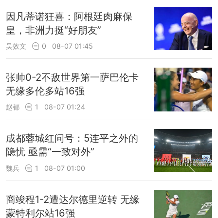
因凡蒂诺狂喜：阿根廷肉麻保
皇，非洲力挺“好朋友”
吴效文
0
08-07 01:45
张帅0-2不敌世界第一萨巴伦卡
无缘多伦多站16强
赵都
1
08-07 01:24
成都蓉城红问号：5连平之外的
隐忧 亟需“一致对外”
魏兵
1
08-07 01:00
商竣程1-2遭达尔德里逆转 无缘
蒙特利尔站16强