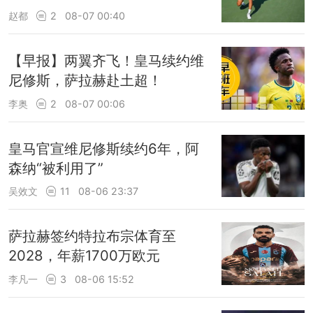
赵都
2
08-07 00:40
【早报】两翼齐飞！皇马续约维
尼修斯，萨拉赫赴土超！
李奥
2
08-07 00:06
皇马官宣维尼修斯续约6年，阿
森纳“被利用了”
吴效文
11
08-06 23:37
萨拉赫签约特拉布宗体育至
2028，年薪1700万欧元
李凡一
3
08-06 15:52