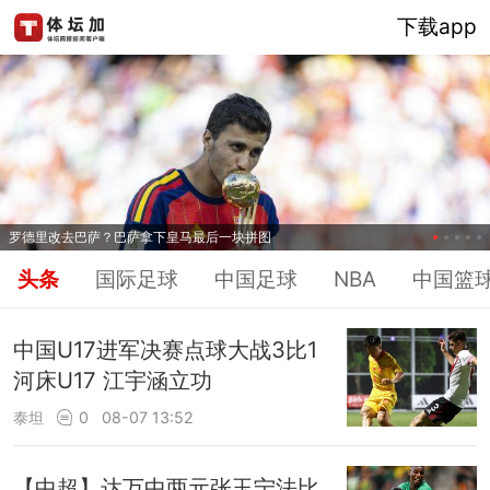
下载app
罗德里改去巴萨？巴萨拿下皇马最后一块拼图
头条
国际足球
中国足球
NBA
中国篮
中国U17进军决赛点球大战3比1
河床U17 江宇涵立功
泰坦
0
08-07 13:52
【中超】达万中两元张玉宁法比