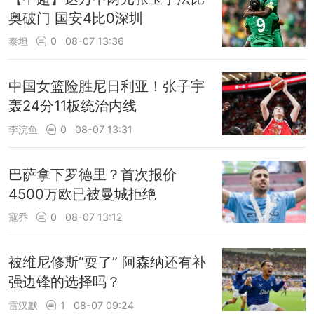
奥破门 国安4比0深圳
泰坦
0
08-07 13:36
中国女篮险胜尼日利亚！张子宇
轰24分11板统治内线
李浣鱼
0
08-07 13:31
巴萨拿下罗德里？首次报价
4500万欧已被曼城拒绝
寇乔
0
08-07 13:12
被维尼修斯“耍了” 阿森纳还有补
强边锋的选择吗？
雷汉默
1
08-07 09:24