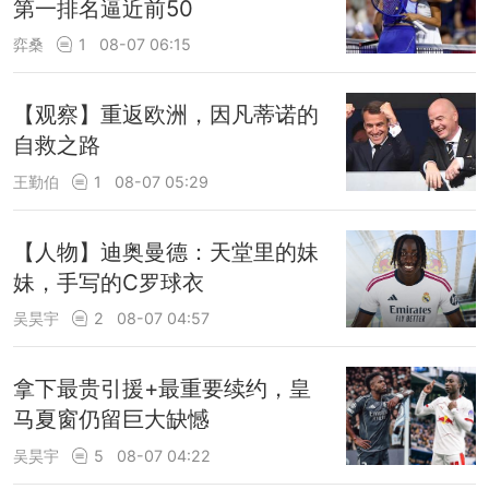
第一排名逼近前50
弈桑
1
08-07 06:15
【观察】重返欧洲，因凡蒂诺的
自救之路
王勤伯
1
08-07 05:29
【人物】迪奥曼德：天堂里的妹
妹，手写的C罗球衣
吴昊宇
2
08-07 04:57
拿下最贵引援+最重要续约，皇
马夏窗仍留巨大缺憾
吴昊宇
5
08-07 04:22