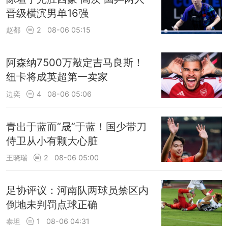
晋级横滨男单16强
赵都
2
08-06 05:15
阿森纳7500万敲定吉马良斯！
纽卡将成英超第一卖家
边奕
4
08-06 05:06
青出于蓝而“晟”于蓝！国少带刀
侍卫从小有颗大心脏
王晓瑞
2
08-06 05:00
足协评议：河南队两球员禁区内
倒地未判罚点球正确
泰坦
1
08-06 04:31