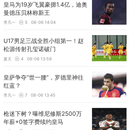
皇马为19岁飞翼豪掷1.4亿，迪奥
曼德压贝林称新王
李凡一
5
08-06 14:04
U17男足三战全胜小组第一！赵
松源传射孔玺诺破门
夏天
4
08-06 13:59
皇萨争夺“世一腰”，罗德里神往
红蓝？
李凡一
7
08-06 13:45
枪迷下树？曝维尼修斯2500万
年薪+0签字费续约皇马