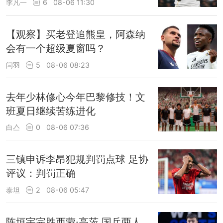
李凡一
6
08-06 11:30
【观察】买老登追熊皇，阿森纳
会有一个超级夏窗吗？
闫羽
5
08-06 08:23
去年少林修心今年巴黎修技！文
班夏日继续苦练进化
白亼
0
08-06 07:36
三镇申诉李昂犯规判罚点球 足协
评议：判罚正确
泰坦
2
08-06 05:47
陈垣宇完胜西蒙·高茨 国乒两人