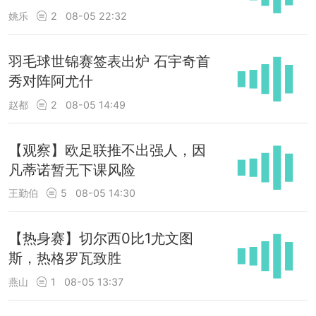
姚乐
2
08-05 22:32
羽毛球世锦赛签表出炉 石宇奇首
秀对阵阿尤什
赵都
2
08-05 14:49
【观察】欧足联推不出强人，因
凡蒂诺暂无下课风险
王勤伯
5
08-05 14:30
【热身赛】切尔西0比1尤文图
斯，热格罗瓦致胜
燕山
1
08-05 13:37