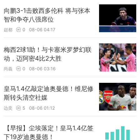
向鹏3-1击败西多伦科 将与张本
智和争夺八强席位
赵都
0
08-06 04:17
梅西2球1助！与卡塞米罗梦幻联
动，迈阿密4比2大胜
尚義
0
08-06 03:16
皇马1.4亿敲定迪奥曼德！维尼修
斯转头清空社媒
边奕
5
08-06 01:12
【早报】尘埃落定！皇马1.4亿签
下19岁迪奥曼德！