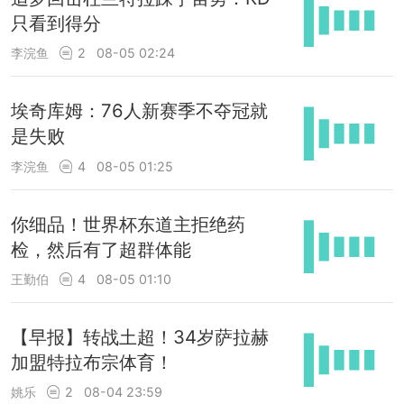
只看到得分
李浣鱼
2
08-05 02:24
埃奇库姆：76人新赛季不夺冠就
是失败
李浣鱼
4
08-05 01:25
你细品！世界杯东道主拒绝药
检，然后有了超群体能
王勤伯
4
08-05 01:10
【早报】转战土超！34岁萨拉赫
加盟特拉布宗体育！
姚乐
2
08-04 23:59