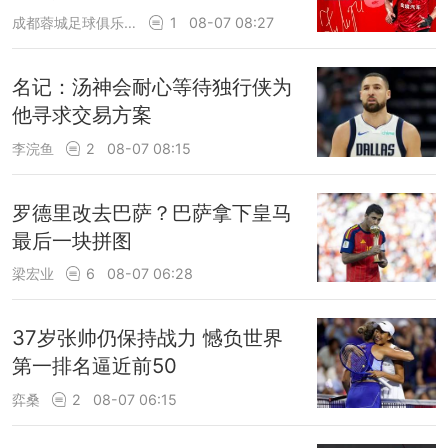
成都蓉城足球俱乐部
1
08-07 08:27
名记：汤神会耐心等待独行侠为
他寻求交易方案
李浣鱼
2
08-07 08:15
罗德里改去巴萨？巴萨拿下皇马
最后一块拼图
梁宏业
6
08-07 06:28
37岁张帅仍保持战力 憾负世界
第一排名逼近前50
弈桑
2
08-07 06:15