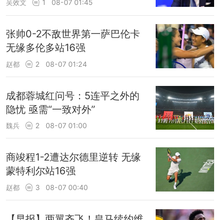
吴效文
1
08-07 01:45
张帅0-2不敌世界第一萨巴伦卡
无缘多伦多站16强
赵都
2
08-07 01:24
成都蓉城红问号：5连平之外的
隐忧 亟需“一致对外”
魏兵
2
08-07 01:00
商竣程1-2遭达尔德里逆转 无缘
蒙特利尔站16强
赵都
3
08-07 00:40
【早报】两翼齐飞！皇马续约维