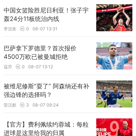
中国女篮险胜尼日利亚！张子宇
轰24分11板统治内线
李浣鱼
0
08-07 13:31
巴萨拿下罗德里？首次报价
4500万欧已被曼城拒绝
寇乔
0
08-07 13:12
被维尼修斯“耍了” 阿森纳还有补
强边锋的选择吗？
雷汉默
3
08-07 09:24
【官方】费利佩续约蓉城：每粒
进球是这里给我的归属