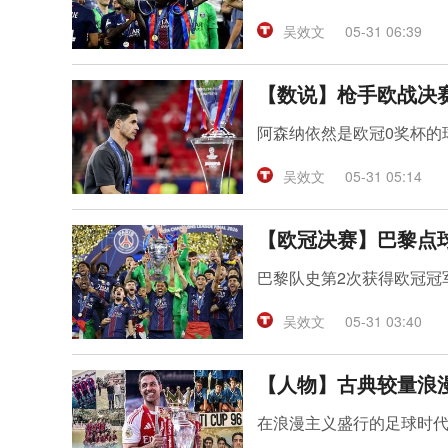
吴效文
05-31 06:39
【数说】枪手欧战决
阿森纳依然是欧冠0奖杯的
吴效文
05-31 05:14
【欧冠决赛】巴黎点
巴黎队史第2次获得欧冠冠
吴效文
05-31 03:40
【人物】古典较量浪
在浪漫主义盛行的足球时