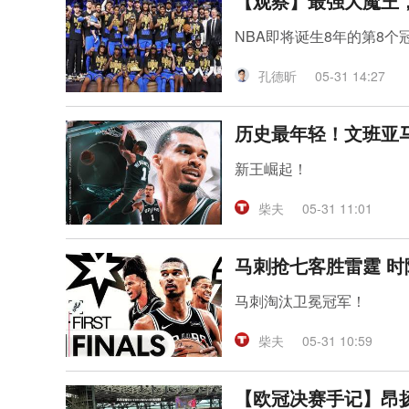
【观察】最强大魔王
NBA即将诞生8年的第8个
孔德昕
05-31 14:27
历史最年轻！文班亚
新王崛起！
柴夫
05-31 11:01
马刺抢七客胜雷霆 时
马刺淘汰卫冕冠军！
柴夫
05-31 10:59
【欧冠决赛手记】昂