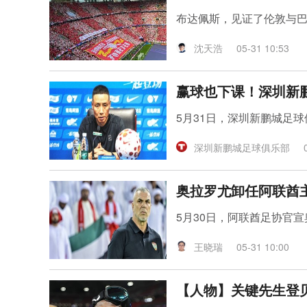
布达佩斯，见证了伦敦与
沈天浩
05-31 10:53
赢球也下课！深圳新鹏
5月31日，深圳新鹏城足
深圳新鹏城足球俱乐部
奥拉罗尤卸任阿联酋
5月30日，阿联酋足协官
王晓瑞
05-31 10:00
【人物】关键先生登