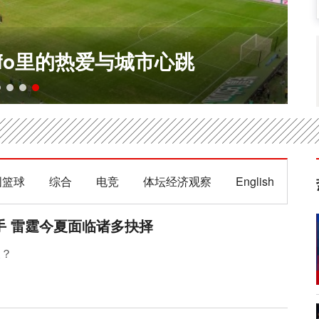
父子情深
国篮球
综合
电竞
体坛经济观察
English
手 雷霆今夏面临诸多抉择
天？