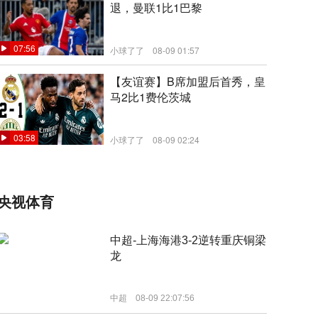
退，曼联1比1巴黎
07:56
小球了了
08-09 01:57
【友谊赛】B席加盟后首秀，皇
马2比1费伦茨城
03:58
小球了了
08-09 02:24