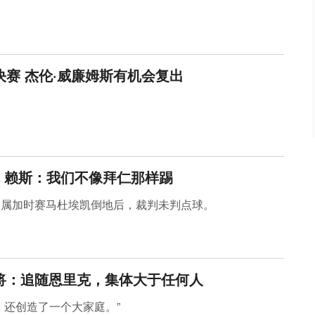
赛 杰伦·威廉姆斯有机会复出
。
 赖斯：我们不像拜仁那样踢
当属加时赛马杜埃凯倒地后，裁判未判点球。
将：追随恩里克，集体大于任何人
，还创造了一个大家庭。”