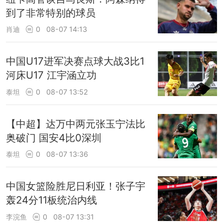
到了非常特别的球员
肖迪
0
08-07 14:13
中国U17进军决赛点球大战3比1
河床U17 江宇涵立功
泰坦
0
08-07 13:52
【中超】达万中两元张玉宁法比
奥破门 国安4比0深圳
泰坦
0
08-07 13:36
中国女篮险胜尼日利亚！张子宇
轰24分11板统治内线
李浣鱼
0
08-07 13:31