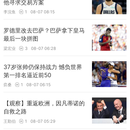
他寻求交易方案
李浣鱼
1
08-07 08:15
罗德里改去巴萨？巴萨拿下皇马
最后一块拼图
梁宏业
3
08-07 06:28
37岁张帅仍保持战力 憾负世界
第一排名逼近前50
弈桑
1
08-07 06:15
【观察】重返欧洲，因凡蒂诺的
自救之路
王勤伯
1
08-07 05:29