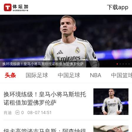
下载app
换环境练级！皇马小将马斯坦托诺租借加盟佛罗伦萨
头条
国际足球
中国足球
NBA
中国篮
换环境练级！皇马小将马斯坦托
诺租借加盟佛罗伦萨
肖迪
0
08-07 14:51
纽卡高管谈吉马良斯：阿森纳得