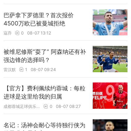
巴萨拿下罗德里？首次报价
4500万欧已被曼城拒绝
寇乔
0
08-07 13:12
被维尼修斯“耍了” 阿森纳还有补
强边锋的选择吗？
雷汉默
1
08-07 09:24
【官方】费利佩续约蓉城：每粒
进球是这里给我的归属
成都蓉城足球俱乐部
0
08-07 08:27
名记：汤神会耐心等待独行侠为