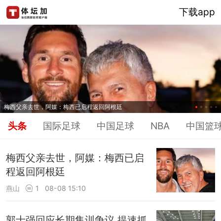
下载app
梅西父亲去世，阿媒：梅西已启程返回阿根廷
头条
国际足球
中国足球
NBA
中国篮
梅西父亲去世，阿媒：梅西已启
程返回阿根廷
燕山
1
08-08 15:10
郭士强回应长期集训争议 提速抓