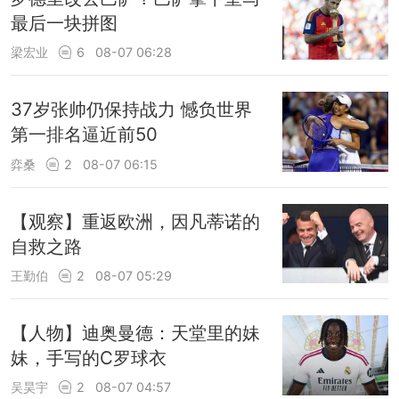
最后一块拼图
梁宏业
6
08-07 06:28
37岁张帅仍保持战力 憾负世界
第一排名逼近前50
弈桑
2
08-07 06:15
【观察】重返欧洲，因凡蒂诺的
自救之路
王勤伯
2
08-07 05:29
【人物】迪奥曼德：天堂里的妹
妹，手写的C罗球衣
吴昊宇
2
08-07 04:57